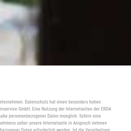
 Unternehmen. Datenschutz hat einen besonders hohen
tenservice GmbH. Eine Nutzung der Internetseiten der ERDA
gabe personenbezogener Daten moeglich. Sofern eine
nehmens ueber unsere Internetseite in Anspruch nehmen
ezogener Daten erforderlich werden. Ist die Verarbeitung