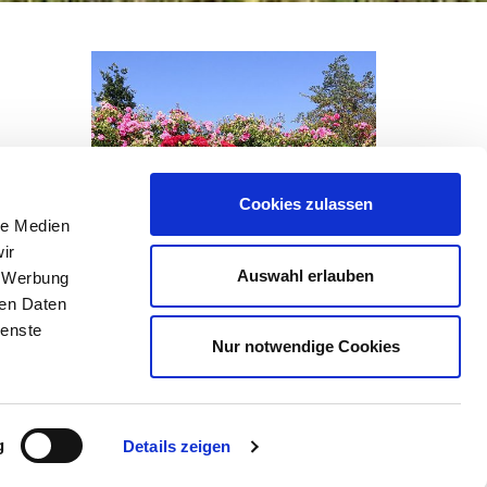
Cookies zulassen
le Medien
ir
Auswahl erlauben
, Werbung
ren Daten
ienste
Nur notwendige Cookies
Rosen vor Pilzbefall
schützen
g
Details zeigen
Wenn eine Rose schwarze oder weiße
Flecken auf den Blättern bekommt, ist sie